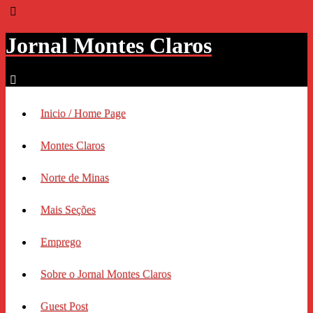
Jornal Montes Claros
Inicio / Home Page
Montes Claros
Norte de Minas
Mais Seções
Emprego
Sobre o Jornal Montes Claros
Guest Post