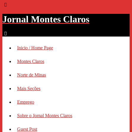
Jornal Montes Claros
Inicio / Home Page
Montes Claros
Norte de Minas
Mais Seções
Emprego
Sobre o Jornal Montes Claros
Guest Post