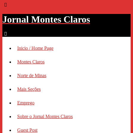
Jornal Montes Claros
Inicio / Home Page
Montes Claros
Norte de Minas
Mais Seções
Emprego
Sobre o Jornal Montes Claros
Guest Post