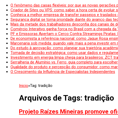
O fenômeno das casas flexíveis: por que as novas gerações 
Criador de Sites ou VPS: como saber a hora certa de evoluir su
Conheça a melhor empresa de transfer passeios e traslados 
Segurança digital se torna prioridade diante do avanço das t
Mais da metade dos trabalhadores desconfia dos canais de 
Comércio Interativo ganha força no Brasil com a chegada da
PF e Emissoras Apertam o Cerco Contra Streamings Piratas:
De economista a referência nacional: como Jaque Rosa ensina
Marcenaria sob medida: quando vale mais a pena investir em
Do estudo à aprovação: como planejar sua trajetória acadêmic
Tomada de decisão estratégica: como usar dados e regulame
Investimento em energia limpa chega para brasileiros: ZCT tr
Serralheria de Alumínio vs. Ferro: guia completo para escolher
Qualidade do produto e percepção do consumidor: como mar
O Crescimento da Influência de Especialistas Independentes
Inicio
»
Tag:
tradição
Arquivos de Tags:
tradição
Projeto Raízes Mineiras promove ofic