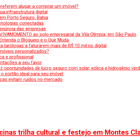
preferem alugar a comprar um imóvel?
a infraestrutura digital
em Porto Seguro, Bahia
ecnologias conectadas
denúncia das empresas
 VIVAMOMENTO ao polo empresarial da Vila Olímpia, em São Paulo
 Entenda o Bloqueio e o Que Muda
 tarólogas a faturarem mais de R$ 10 mil no digital
 móveis personalizados?
a e profissional
ntações a seu favor
az oportunidades de lucro seguro com solar, eólica e hidrogênio ver
 o portão ideal para seu imóvel
cas evitam ruídos no mercado
inas trilha cultural e festejo em Montes Cl