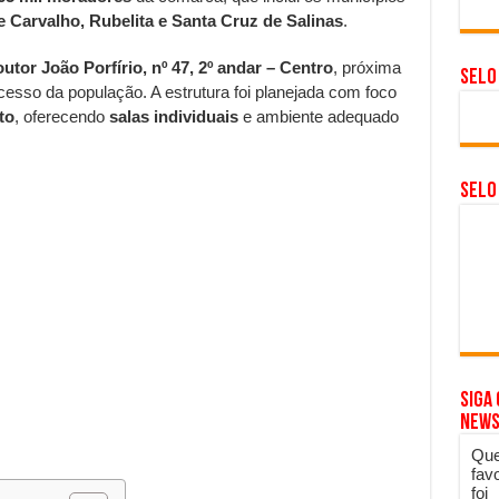
e Carvalho, Rubelita e Santa Cruz de Salinas
.
utor João Porfírio, nº 47, 2º andar – Centro
, próxima
Selo
acesso da população. A estrutura foi planejada com foco
to
, oferecendo
salas individuais
e ambiente adequado
SELO
Siga
News
Que
fav
foi