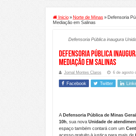
Criador de Sites ou VPS: 
Conheça a melhor empresa
Inicio
»
Norte de Minas
»
Defensoria Pú
Mediação em Salinas
Segurança digital se tor
Mais da metade dos trab
Defensoria Pública inaugura Unid
Comércio Interativo gan
Defensoria Pública inaugur
PF e Emissoras Apertam 
Mediação em Salinas
De economista a referênc
Jornal Montes Claros
6 de agosto 
Marcenaria sob medida: 
Facebook
Twitter
Link
Do estudo à aprovação: c
Tomada de decisão estrat
Investimento em energia 
A
Defensoria Pública de Minas Gera
Serralheria de Alumínio v
10h
, sua nova
Unidade de atendimen
Qualidade do produto e 
espaço também contará com um
Cent
acesso gratuito à justiça para mais de
O Crescimento da Influên