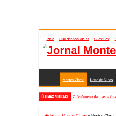
Inicio
Publicidade/Midia Kit
Guest Post
Montes Claros
Norte de Minas
Últimas Notícias
O fenômeno das casas flex
Criador de Sites ou VPS: co
Conheça a melhor empresa 
Inicio
»
Montes Claros
»
Montes Claros 