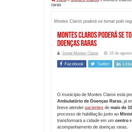
raras
Segurança digital se torna
Mais da metade dos trabal
Montes Claros poderá se tornar polo reg
Comércio Interativo ganh
Montes Claros poderá se to
PF e Emissoras Apertam o 
doenças raras
De economista a referência
Jornal Montes Claros
15 de agosto
Marcenaria sob medida: qu
Facebook
Twitter
Link
Do estudo à aprovação: com
Tomada de decisão estraté
Investimento em energia li
O município de Montes Claros está pre
Serralheria de Alumínio vs
Ambulatório de Doenças Raras
, já 
Qualidade do produto e p
breve atender
pacientes
de
mais de 10
processo de habilitação junto ao
Minis
O Crescimento da Influênc
transformará a cidade em um
centro r
acompanhamento de doenças raras.