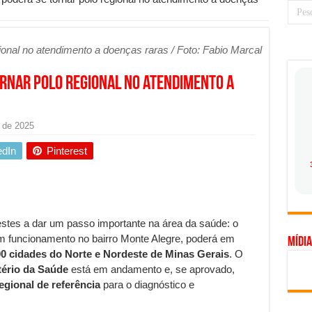
 prioridade diante do avanço das tecnologias conectadas
hadores desconfia dos canais de denúncia das empresas
ional no atendimento a doenças raras / Foto: Fabio Marcal
a força no Brasil com a chegada da VIVAMOMENTO ao polo empresarial
rnar polo regional no atendimento a
Cerco Contra Streamings Piratas: Entenda o Bloqueio e o Que Muda
 nacional: como Jaque Rosa ensina tarólogas a faturarem mais de R$ 10
 de 2025
ando vale mais a pena investir em móveis personalizados?
edIn
Pinterest
o planejar sua trajetória acadêmica e profissional
gica: como usar dados e regulamentações a seu favor
mpa chega para brasileiros: ZCT traz oportunidades de lucro seguro com
stes a dar um passo importante na área da saúde: o
. Ferro: guia completo para escolher o portão ideal para seu imóvel
em funcionamento no bairro Monte Alegre, poderá em
Mídia
ercepção do consumidor: como marcas evitam ruídos no mercado
0 cidades do Norte e Nordeste de Minas Gerais
. O
tério da Saúde
está em andamento e, se aprovado,
ia de Especialistas Independentes
egional de referência
para o diagnóstico e