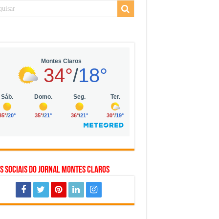
 da Vila Olímpia, em São Paulo
 mil no digital
 solar, eólica e hidrogênio verde
s Sociais do Jornal Montes Claros