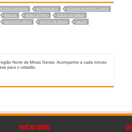
#DOENCASRARAS
#JORNALMOC
#JORNALMONTESCLAROS
#SAUDE
AMBULATÓRIO
DOENÇAS RARAS
MONTESCLAROS
NORTE DE MINAS
SAUDE
 região Norte de Minas Gerais. Acompanhe a cada minuto
sse para o cidadão.
Você no Jornal
CE