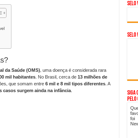
Selo 
vel
SELO 
as?
al da Saúde (OMS)
, uma doença é considerada rara
00 mil habitantes
. No Brasil, cerca de
13 milhões de
ões, que somam entre
6 mil e 8 mil tipos diferentes
. A
 casos surgem ainda na infância
.
Siga 
pelo
Que
fav
foi
New