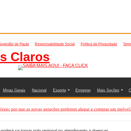
Sugestão de Pauta
Responsabilidade Social
Politica de Privacidade
Term
Minas Gerais
Nacional
Esporte
Emprego
Mais Seções
C
íveis: por que as novas gerações preferem alugar a comprar um imóvel
mo saber a hora certa de evoluir sua infraestrutura digital
de transfer passeios e traslados em Porto Seguro, Bahia
poderá se tornar polo regional no atendimento a doenças