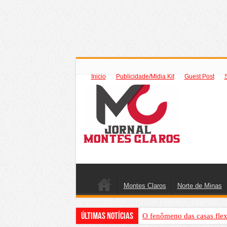
Inicio
Publicidade/Midia Kit
Guest Post
Montes Claros
Norte de Minas
Últimas Notícias
O fenômeno das casas flex