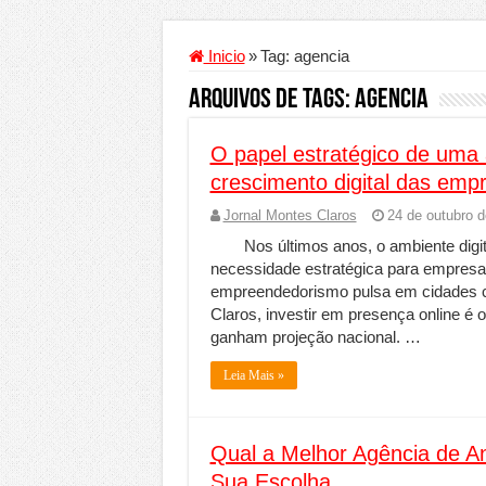
Criador de Sites ou VPS: co
Conheça a melhor empresa 
Inicio
»
Tag:
agencia
Segurança digital se torna
Arquivos de Tags:
agencia
Mais da metade dos trabal
O papel estratégico de uma 
Comércio Interativo ganh
crescimento digital das emp
PF e Emissoras Apertam o 
Jornal Montes Claros
24 de outubro 
De economista a referência
Nos últimos anos, o ambiente dig
Marcenaria sob medida: qu
necessidade estratégica para empresa
empreendedorismo pulsa em cidades co
Do estudo à aprovação: com
Claros, investir em presença online é 
Tomada de decisão estraté
ganham projeção nacional. …
Investimento em energia li
Leia Mais »
Serralheria de Alumínio vs
Qualidade do produto e p
Qual a Melhor Agência de A
O Crescimento da Influênc
Sua Escolha