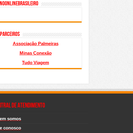
inoonlinebrasileiro
 PARCEIROS
Associação Palmeiras
Minas Conexão
Tudo Viagem
NTRAL DE ATENDIMENTO
em somos
le conosco