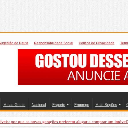
Sugestão de Pauta
Responsabilidade Social
Politica de Privacidade
Term
Minas Gerais
Nacional
Esporte
Emprego
Mais Seções
C
íveis: por que as novas gerações preferem alugar a comprar um imóvel