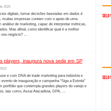
de 2025
cios digitais, tomar decisões baseadas em dados é
Selo 
so, muitas empresas contam com o apoio de uma
análise de marketing, capaz de interpretar métricas,
dos. Mas afinal, como identificar qual é a melhor
 o seu negócio? …
s players, inaugura nova sede em SP
 2023
house e com DNA de trade marketing para indústria e
SELO 
 evento de inauguração e campanha “Siga a Estrela”
portfólio que contempla grandes players do varejo e
ís, tais como, Assaí Atacadista, GPA, …