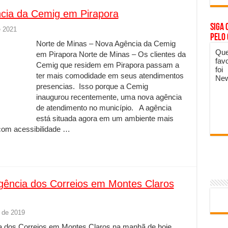
cia da Cemig em Pirapora
Siga 
e 2021
pelo
Norte de Minas – Nova Agência da Cemig
Que
em Pirapora Norte de Minas – Os clientes da
fav
Cemig que residem em Pirapora passam a
foi
ter mais comodidade em seus atendimentos
New
presencias. Isso porque a Cemig
inaugurou recentemente, uma nova agência
de atendimento no município. A agência
está situada agora em um ambiente mais
com acessibilidade …
agência dos Correios em Montes Claros
 de 2019
ia dos Correios em Montes Claros na manhã de hoje