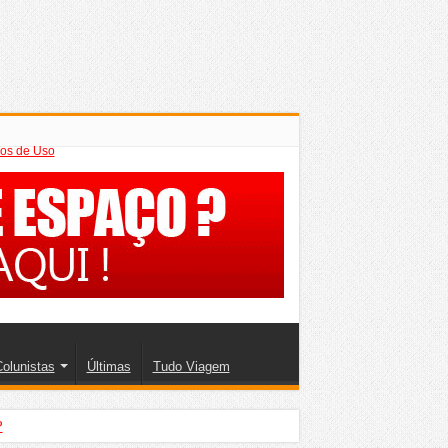
os de Uso
olunistas
Últimas
Tudo Viagem
?