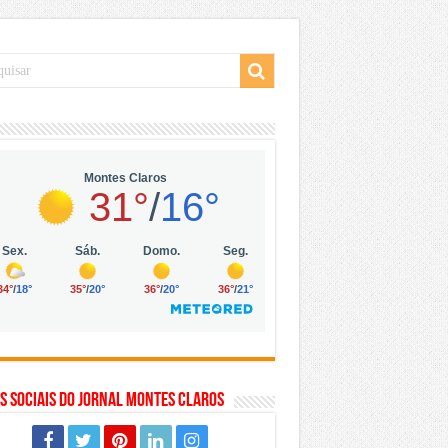
 da Vila Olímpia, em São Paulo
 mil no digital
 solar, eólica e hidrogênio verde
s Sociais do Jornal Montes Claros