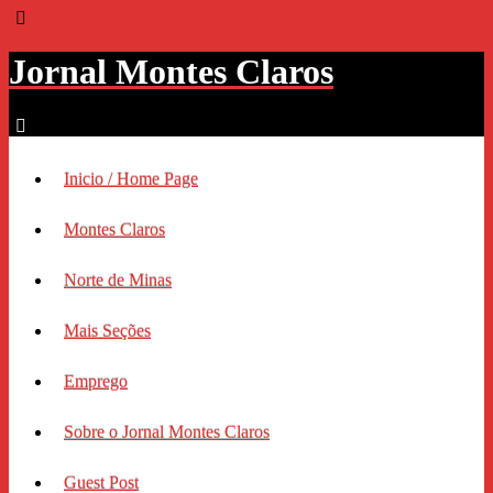
Jornal Montes Claros
Inicio / Home Page
Montes Claros
Norte de Minas
Mais Seções
Emprego
Sobre o Jornal Montes Claros
Guest Post