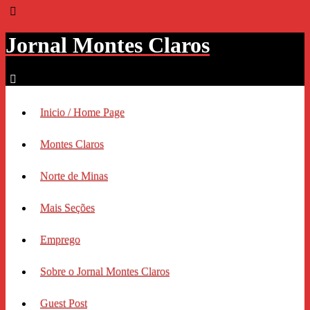
Jornal Montes Claros
Inicio / Home Page
Montes Claros
Norte de Minas
Mais Seções
Emprego
Sobre o Jornal Montes Claros
Guest Post