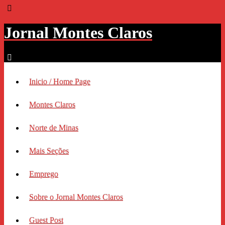
Jornal Montes Claros
Inicio / Home Page
Montes Claros
Norte de Minas
Mais Seções
Emprego
Sobre o Jornal Montes Claros
Guest Post