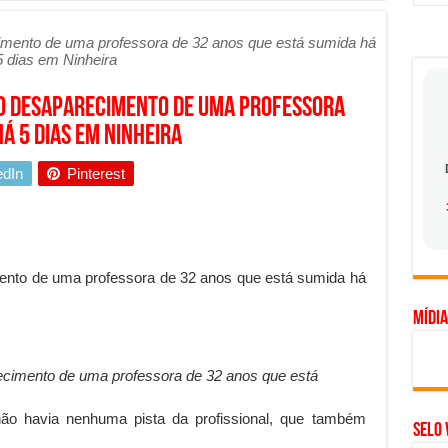
hadores desconfia dos canais de denúncia das empresas
ecimento de uma professora de 32 anos que está sumida há
5 dias em Ninheira
a força no Brasil com a chegada da VIVAMOMENTO ao polo empresarial
Cerco Contra Streamings Piratas: Entenda o Bloqueio e o Que Muda
a o desaparecimento de uma professora
 nacional: como Jaque Rosa ensina tarólogas a faturarem mais de R$ 10
á 5 dias em Ninheira
ando vale mais a pena investir em móveis personalizados?
edIn
Pinterest
o planejar sua trajetória acadêmica e profissional
gica: como usar dados e regulamentações a seu favor
mpa chega para brasileiros: ZCT traz oportunidades de lucro seguro com
imento de uma professora de 32 anos que está sumida há
. Ferro: guia completo para escolher o portão ideal para seu imóvel
Mídia
ercepção do consumidor: como marcas evitam ruídos no mercado
ia de Especialistas Independentes
recimento de uma professora de 32 anos que está
 não havia nenhuma pista da profissional, que também
Selo 