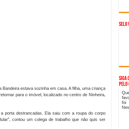
SELO 
Siga 
pelo
a Bandeira estava sozinha em casa. A filha, uma criança
Que
retornar para o imóvel, localizado no centro de Ninheira,
fav
foi
New
 a porta destrancadas. Ela saiu com a roupa do corpo
ular”, contou um colega de trabalho que não quis ser