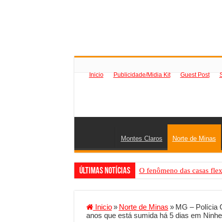
Inicio
Publicidade/Midia Kit
Guest Post
Montes Claros
Norte de Minas
Últimas Notícias
O fenômeno das casas flex
Criador de Sites ou VPS: co
Conheça a melhor empresa 
Inicio
»
Norte de Minas
»
MG – Polícia 
anos que está sumida há 5 dias em Ninhe
Segurança digital se torna