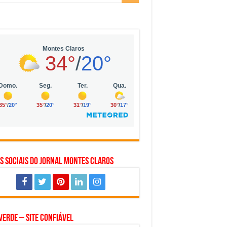
 da Vila Olímpia, em São Paulo
 mil no digital
 solar, eólica e hidrogênio verde
s Sociais do Jornal Montes Claros
Verde – Site Confiável