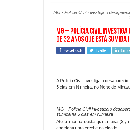
Mais da metade dos trabal
MG - Polícia Civil investiga o desapar
Comércio Interativo ganh
PF e Emissoras Apertam o 
MG – Polícia Civil investig
De economista a referência
de 32 anos que está sumida h
Marcenaria sob medida: qu
Facebook
Twitter
Link
Do estudo à aprovação: com
Tomada de decisão estraté
Investimento em energia li
A Polícia Civil investiga o desaparec
Serralheria de Alumínio vs
5 dias em Ninheira, no Norte de Minas.
Qualidade do produto e p
O Crescimento da Influênc
MG – Polícia Civil investiga o desapa
sumida há 5 dias em Ninheira
Até a manhã desta quinta-feira (8),
coordena uma creche na cidade.