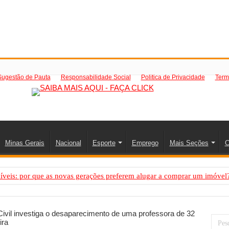
Sugestão de Pauta
Responsabilidade Social
Politica de Privacidade
Term
Minas Gerais
Nacional
Esporte
Emprego
Mais Seções
C
íveis: por que as novas gerações preferem alugar a comprar um imóvel
mo saber a hora certa de evoluir sua infraestrutura digital
de transfer passeios e traslados em Porto Seguro, Bahia
Civil investiga o desaparecimento de uma professora de 32
ira
 prioridade diante do avanço das tecnologias conectadas