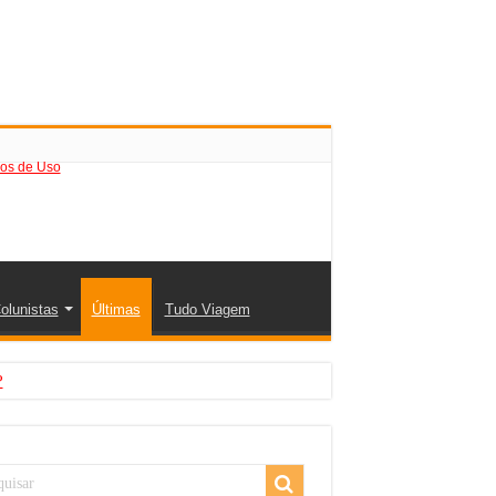
os de Uso
olunistas
Últimas
Tudo Viagem
?