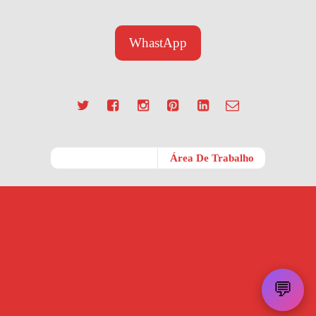
WhastApp
Móvel
Área De Trabalho
💬