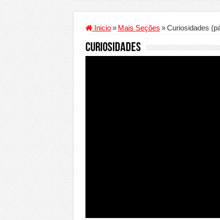
Criador de Sites ou VPS: co
Conheça a melhor empresa 
Inicio
»
Mais Seções
»
Curiosidades (p
Segurança digital se torna
Curiosidades
Mais da metade dos trabal
Comércio Interativo ganh
PF e Emissoras Apertam o 
De economista a referência
Marcenaria sob medida: qu
Do estudo à aprovação: com
Tomada de decisão estraté
Investimento em energia li
Serralheria de Alumínio vs
Qualidade do produto e p
O Crescimento da Influênc