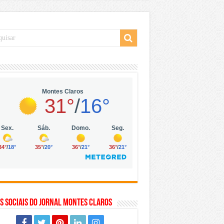
 da Vila Olímpia, em São Paulo
 mil no digital
 solar, eólica e hidrogênio verde
s Sociais do Jornal Montes Claros