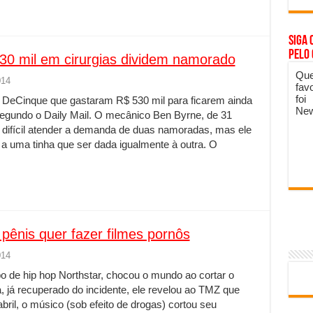
Siga 
pelo
0 mil em cirurgias dividem namorado
Que
014
fav
foi
 DeCinque que gastaram R$ 530 mil para ficarem ainda
New
egundo o Daily Mail. O mecânico Ben Byrne, de 31
oi difícil atender a demanda de duas namoradas, mas ele
a uma tinha que ser dada igualmente à outra. O
pênis quer fazer filmes pornôs
014
o de hip hop Northstar, chocou o mundo ao cortar o
a, já recuperado do incidente, ele revelou ao TMZ que
ril, o músico (sob efeito de drogas) cortou seu