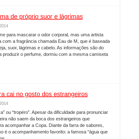
oma de próprio suor e lágrimas
 2014
me para mascarar o odor corporal, mas uma artista
sa com a fragrância chamada Eau de M, que é baseada
ja, suor, lágrimas e cabelo. As informações são do
ra produzir o perfume, dormiu com a mesma camiseta
 cai no gosto dos estrangeiros
 2014
ça” ou “tropéro”. Apesar da dificuldade para pronunciar
ineira não saem da boca dos estrangeiros que
a acompanhar a Copa. Diante da farra de sabores,
mo é o acompanhamento favorito: a famosa “água que
hos …