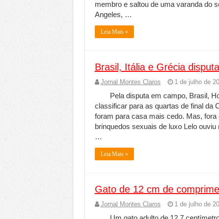
membro e saltou de uma varanda do s
Angeles, …
Leia Mais »
Brasil, Itália e Grécia dis
Jornal Montes Claros
1 de julho de 2
Pela disputa em campo, Brasil, Ho
classificar para as quartas de final d
foram para casa mais cedo. Mas, for
brinquedos sexuais de luxo Lelo ouviu
…
Leia Mais »
Gato de 12 cm de comprimen
Jornal Montes Claros
1 de julho de 2
Um gato adulto de 12,7 centímetr