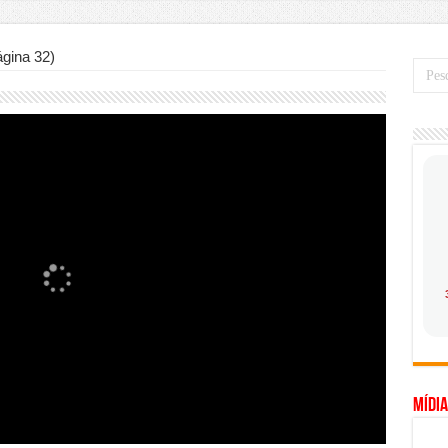
mo saber a hora certa de evoluir sua infraestrutura digital
de transfer passeios e traslados em Porto Seguro, Bahia
ágina 32)
 prioridade diante do avanço das tecnologias conectadas
hadores desconfia dos canais de denúncia das empresas
a força no Brasil com a chegada da VIVAMOMENTO ao polo empresarial
Cerco Contra Streamings Piratas: Entenda o Bloqueio e o Que Muda
 nacional: como Jaque Rosa ensina tarólogas a faturarem mais de R$ 10
ando vale mais a pena investir em móveis personalizados?
o planejar sua trajetória acadêmica e profissional
gica: como usar dados e regulamentações a seu favor
mpa chega para brasileiros: ZCT traz oportunidades de lucro seguro com
. Ferro: guia completo para escolher o portão ideal para seu imóvel
Mídia
ercepção do consumidor: como marcas evitam ruídos no mercado
ia de Especialistas Independentes