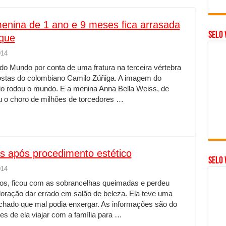
enina de 1 ano e 9 meses fica arrasada
Selo 
aque
014
o Mundo por conta de uma fratura na terceira vértebra
ostas do colombiano Camilo Zúñiga. A imagem do
io rodou o mundo. E a menina Anna Bella Weiss, de
 o choro de milhões de torcedores …
s após procedimento estético
SELO 
014
nos, ficou com as sobrancelhas queimadas e perdeu
loração dar errado em salão de beleza. Ela teve uma
inchado que mal podia enxergar. As informações são do
tes de ela viajar com a família para …