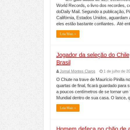
World Records, o livro dos recordes,
doDaily Mail. Segundo a publicação, Pi
Califórnia, Estados Unidos, aguardam 
eles estão bastante confiantes. Até en
Leia Mais »
Jogador da seleção do Chile
Brasil
Jornal Montes Claros
1 de julho de 2
O Chute na trave de Maurício Pinilla no
quartas de final, ficará guardado para
a poucos centímetros de se tornar um “
Mundial dentro de sua casa. O lance, 
Leia Mais »
Homem defeca no chão de a