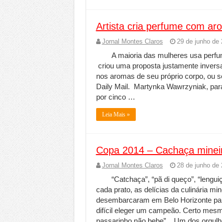
Artista cria perfume com ar
Jornal Montes Claros
29 de junho de
A maioria das mulheres usa perfu
criou uma proposta justamente inver
nos aromas de seu próprio corpo, ou se
Daily Mail. Martynka Wawrzyniak, pa
por cinco …
Leia Mais »
Copa 2014 – Cachaça mineira
Jornal Montes Claros
28 de junho de
“Catchaça”, “pã di queço”, “lengui
cada prato, as delícias da culinária m
desembarcaram em Belo Horizonte par
difícil eleger um campeão. Certo mes
passarinho não bebe”. Um dos orgul