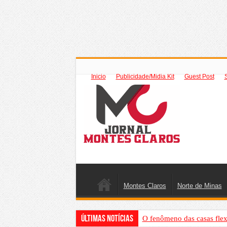
Inicio
Publicidade/Midia Kit
Guest Post
Montes Claros
Norte de Minas
Últimas Notícias
O fenômeno das casas flex