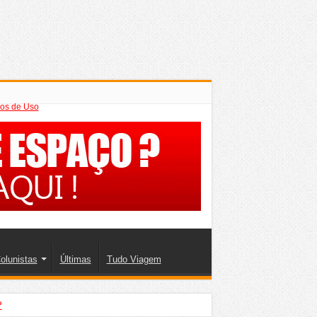
os de Uso
olunistas
Últimas
Tudo Viagem
?