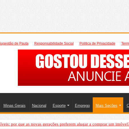
Sugestão de Pauta
Responsabilidade Social
Politica de Privacidade
Term
Minas Gerais
Nacional
Esporte
Emprego
Mais Seções
C
íveis: por que as novas gerações preferem alugar a comprar um imóvel