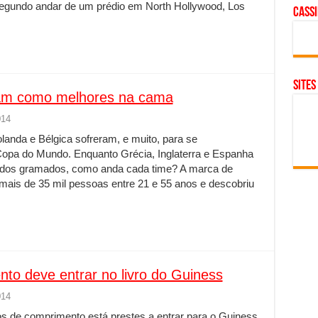
egundo andar de um prédio em North Hollywood, Los
cass
SITES
putam como melhores na cama
014
landa e Bélgica sofreram, e muito, para se
a Copa do Mundo. Enquanto Grécia, Inglaterra e Espanha
a dos gramados, como anda cada time? A marca de
 mais de 35 mil pessoas entre 21 e 55 anos e descobriu
to deve entrar no livro do Guiness
014
os de comprimento está prestes a entrar para o Guiness