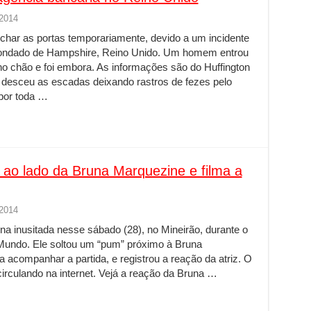
 2014
char as portas temporariamente, devido a um incidente
o condado de Hampshire, Reino Unido. Um homem entrou
o chão e foi embora. As informações são do Huffington
desceu as escadas deixando rastros de fezes pelo
 por toda …
’ ao lado da Bruna Marquezine e filma a
 2014
a inusitada nesse sábado (28), no Mineirão, durante o
o Mundo. Ele soltou um “pum” próximo à Bruna
 acompanhar a partida, e registrou a reação da atriz. O
circulando na internet. Vejá a reação da Bruna …