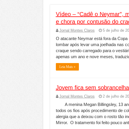
Vídeo – “Cadê o Neymar”, m
e chora por contusão do cr
Jornal Montes Claros
5 de julho de 2
O atacante Neymar está fora da Copa d
lombar após levar uma joelhada nas c
craque sendo carregado para o vestiár
apenas um ano e nove meses, traduziu
Leia Mais »
Jovem fica sem sobrancelha
Jornal Montes Claros
2 de julho de 2
A menina Megan Billingsley, 13 a
todos os fios após procedimento de co
alergia que a deixou com o rosto tão 
Mirror. O tratamento foi feito pouco an