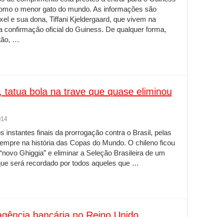
 como o menor gato do mundo. As informações são
xel e sua dona, Tiffani Kjeldergaard, que vivem na
a confirmação oficial do Guiness. De qualquer forma,
tão, …
, tatua bola na trave que quase eliminou
014
s instantes finais da prorrogação contra o Brasil, pelas
 sempre na história das Copas do Mundo. O chileno ficou
novo Ghiggia” e eliminar a Seleção Brasileira de um
que será recordado por todos aqueles que …
gência bancária no Reino Unido