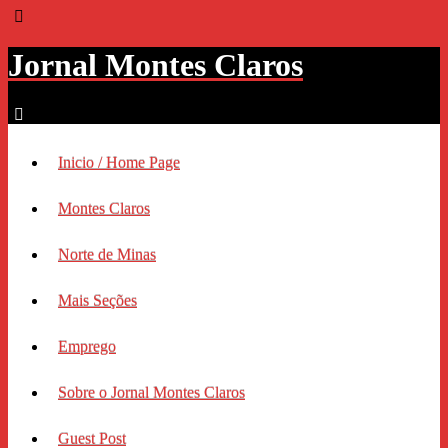
Jornal Montes Claros
Inicio / Home Page
Montes Claros
Norte de Minas
Mais Seções
Emprego
Sobre o Jornal Montes Claros
Guest Post