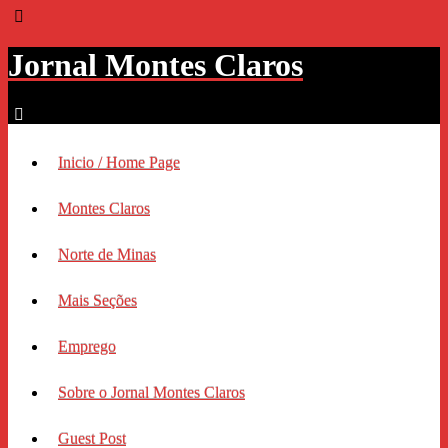
Jornal Montes Claros
Inicio / Home Page
Montes Claros
Norte de Minas
Mais Seções
Emprego
Sobre o Jornal Montes Claros
Guest Post