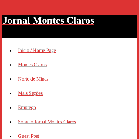
Jornal Montes Claros
Inicio / Home Page
Montes Claros
Norte de Minas
Mais Seções
Emprego
Sobre o Jornal Montes Claros
Guest Post