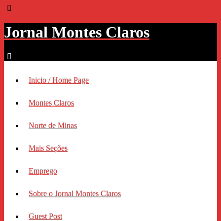
Jornal Montes Claros
Inicio / Home Page
Montes Claros
Norte de Minas
Mais Seções
Emprego
Sobre o Jornal Montes Claros
Guest Post