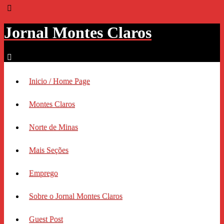
Jornal Montes Claros
Inicio / Home Page
Montes Claros
Norte de Minas
Mais Seções
Emprego
Sobre o Jornal Montes Claros
Guest Post