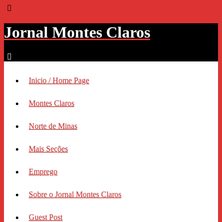
Jornal Montes Claros
Inicio / Home Page
Montes Claros
Norte de Minas
Mais Seções
Emprego
Sobre o Jornal Montes Claros
Guest Post