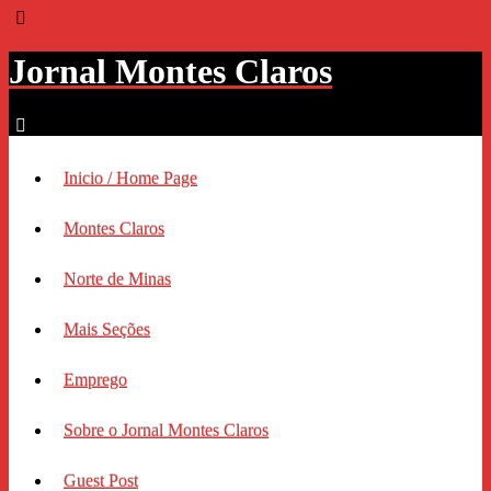
Jornal Montes Claros
Inicio / Home Page
Montes Claros
Norte de Minas
Mais Seções
Emprego
Sobre o Jornal Montes Claros
Guest Post