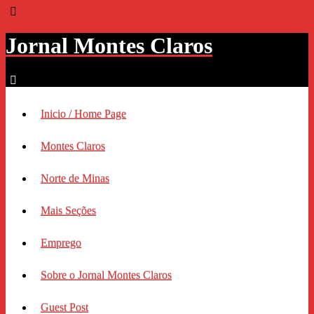
Jornal Montes Claros
Inicio / Home Page
Montes Claros
Norte de Minas
Mais Seções
Emprego
Sobre o Jornal Montes Claros
Guest Post