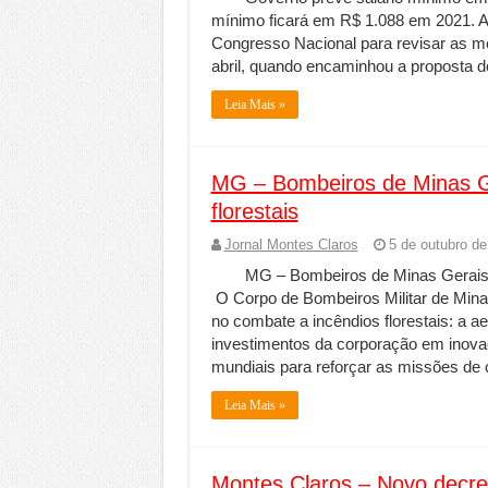
mínimo ficará em R$ 1.088 em 2021. A
Congresso Nacional para revisar as me
abril, quando encaminhou a proposta d
Leia Mais »
MG – Bombeiros de Minas Ge
florestais
Jornal Montes Claros
5 de outubro de
MG – Bombeiros de Minas Gerais t
O Corpo de Bombeiros Militar de Min
no combate a incêndios florestais: a ae
investimentos da corporação em inovaç
mundiais para reforçar as missões d
Leia Mais »
Montes Claros – Novo decre