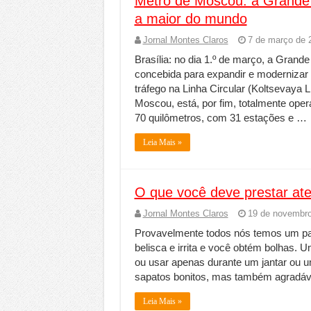
Metrô de Moscou: a Grande Li
a maior do mundo
Jornal Montes Claros
7 de março de 
Brasília: no dia 1.º de março, a Grande
concebida para expandir e modernizar 
tráfego na Linha Circular (Koltsevaya 
Moscou, está, por fim, totalmente ope
70 quilômetros, com 31 estações e …
Leia Mais »
O que você deve prestar at
Jornal Montes Claros
19 de novembro
Provavelmente todos nós temos um par
belisca e irrita e você obtém bolhas. 
ou usar apenas durante um jantar ou u
sapatos bonitos, mas também agradáveis
Leia Mais »