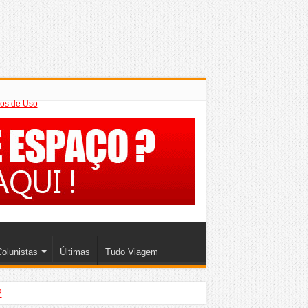
os de Uso
olunistas
Últimas
Tudo Viagem
?