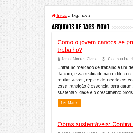
Criador de Sites ou VPS: co
Conheça a melhor empresa 
Inicio
»
Tag:
novo
Segurança digital se torna
Arquivos de Tags:
novo
Mais da metade dos trabal
Como o jovem carioca se pr
Comércio Interativo ganh
trabalho?
PF e Emissoras Apertam o 
Jornal Montes Claros
10 de outubro 
De economista a referência
Entrar no mercado de trabalho é um des
Marcenaria sob medida: qu
Janeiro, essa realidade não é diferent
muitas vezes, repleto de incertezas 
Do estudo à aprovação: com
essa transição é essencial para garan
Tomada de decisão estraté
sustentabilidade e o crescimento profi
Investimento em energia li
Leia Mais »
Serralheria de Alumínio vs
Qualidade do produto e p
Obras sustentáveis: Confira 
O Crescimento da Influênc