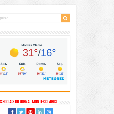
 da Vila Olímpia, em São Paulo
 mil no digital
 solar, eólica e hidrogênio verde
s Sociais do Jornal Montes Claros