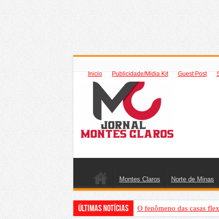
Inicio
Publicidade/Midia Kit
Guest Post
Montes Claros
Norte de Minas
Últimas Notícias
O fenômeno das casas flex