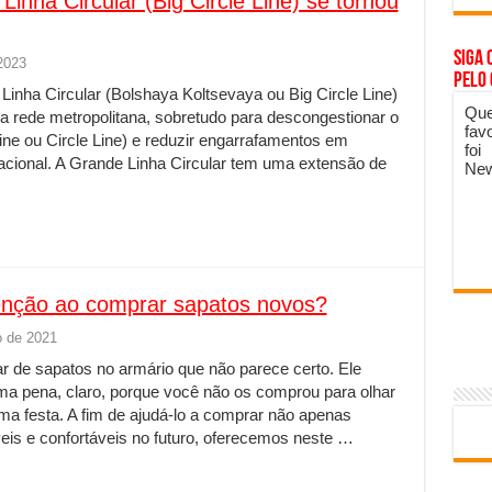
nha Circular (Big Circle Line) se tornou
Siga 
2023
pelo
 Linha Circular (Bolshaya Koltsevaya ou Big Circle Line)
Que
a rede metropolitana, sobretudo para descongestionar o
fav
Line ou Circle Line) e reduzir engarrafamentos em
foi
racional. A Grande Linha Circular tem uma extensão de
New
enção ao comprar sapatos novos?
 de 2021
 de sapatos no armário que não parece certo. Ele
Uma pena, claro, porque você não os comprou para olhar
ma festa. A fim de ajudá-lo a comprar não apenas
 ​​e confortáveis ​​no futuro, oferecemos neste …