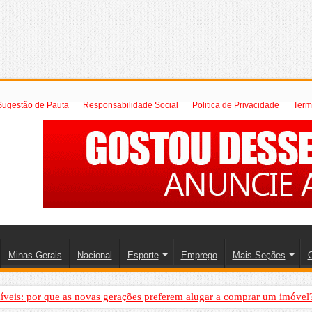
Sugestão de Pauta
Responsabilidade Social
Politica de Privacidade
Term
Minas Gerais
Nacional
Esporte
Emprego
Mais Seções
C
íveis: por que as novas gerações preferem alugar a comprar um imóvel