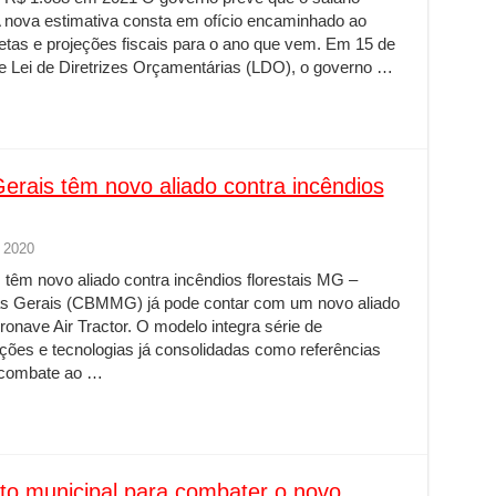
 nova estimativa consta em ofício encaminhado ao
tas e projeções fiscais para o ano que vem. Em 15 de
e Lei de Diretrizes Orçamentárias (LDO), o governo …
rais têm novo aliado contra incêndios
 2020
êm novo aliado contra incêndios florestais MG –
as Gerais (CBMMG) já pode contar com um novo aliado
ronave Air Tractor. O modelo integra série de
ões e tecnologias já consolidadas como referências
e combate ao …
to municipal para combater o novo