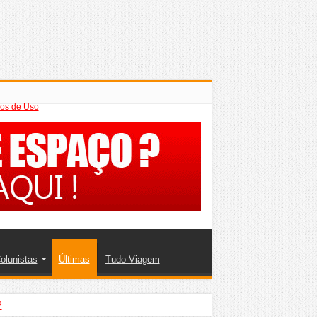
os de Uso
olunistas
Últimas
Tudo Viagem
?