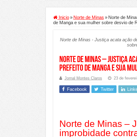
Criador de Sites ou VPS: co
Conheça a melhor empresa 
Inicio
»
Norte de Minas
»
Norte de Minas
de Manga e sua mulher sobre desvio de R
Segurança digital se torna
Mais da metade dos trabal
Norte de Minas - Justiça acata ação d
sobr
Comércio Interativo ganh
PF e Emissoras Apertam o 
Norte de Minas – Justiça ac
De economista a referência
prefeito de Manga e sua mul
Marcenaria sob medida: qu
Jornal Montes Claros
23 de fevere
Do estudo à aprovação: com
Facebook
Twitter
Link
Tomada de decisão estraté
Investimento em energia li
Serralheria de Alumínio vs
Norte de Minas – J
Qualidade do produto e p
improbidade contra
O Crescimento da Influênc