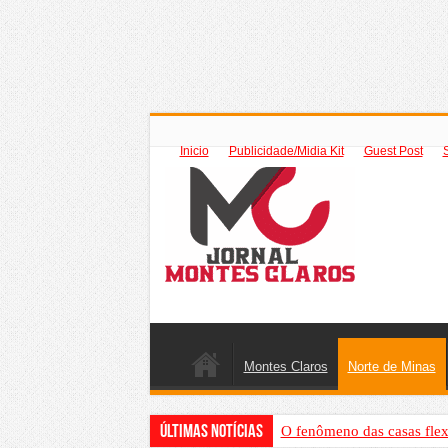
Inicio
Publicidade/Midia Kit
Guest Post
Montes Claros
Norte de Minas
Últimas Notícias
O fenômeno das casas flex