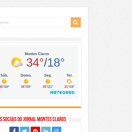
 da Vila Olímpia, em São Paulo
 mil no digital
 solar, eólica e hidrogênio verde
s Sociais do Jornal Montes Claros