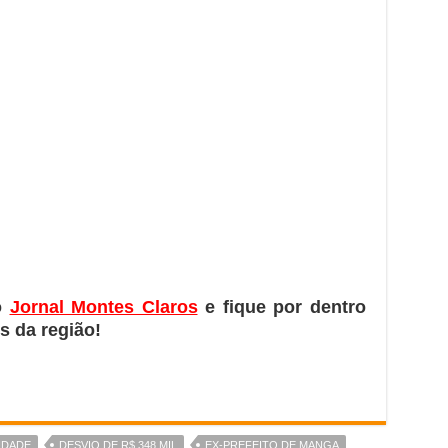
o
Jornal Montes Claros
e fique por dentro
s da região!
IDADE
DESVIO DE R$ 348 MIL
EX-PREFEITO DE MANGA