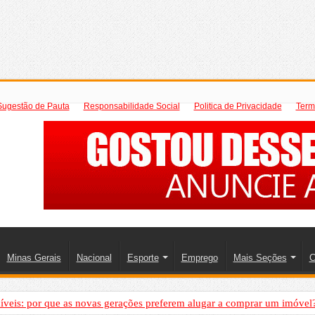
Sugestão de Pauta
Responsabilidade Social
Politica de Privacidade
Term
Minas Gerais
Nacional
Esporte
Emprego
Mais Seções
C
íveis: por que as novas gerações preferem alugar a comprar um imóvel