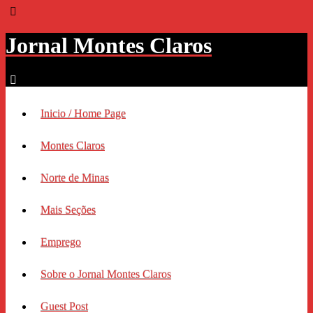
Jornal Montes Claros
Inicio / Home Page
Montes Claros
Norte de Minas
Mais Seções
Emprego
Sobre o Jornal Montes Claros
Guest Post