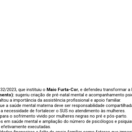
32/2023, que instituiu o
Maio Furta-Cor
, e defendeu transformar a 
mento):
sugeriu criação de pré-natal mental e acompanhamento psico
ltou a importância da assistência profissional e apoio familiar.
ue a saúde mental materna deve ser responsabilidade compartilhada 
a necessidade de fortalecer o SUS no atendimento às mulheres.
ra o sofrimento vivido por mulheres negras no pré e pós-parto.
 em saúde mental e ampliação do número de psicólogos e psiquiatr
r efetivamente executadas.
ldades financeiras e falta de apoio familiar como fatores que impa