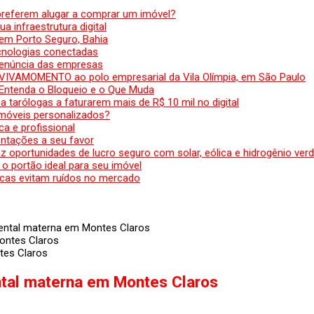
preferem alugar a comprar um imóvel?
a infraestrutura digital
em Porto Seguro, Bahia
ecnologias conectadas
denúncia das empresas
 VIVAMOMENTO ao polo empresarial da Vila Olímpia, em São Paulo
 Entenda o Bloqueio e o Que Muda
 tarólogas a faturarem mais de R$ 10 mil no digital
 móveis personalizados?
a e profissional
ntações a seu favor
az oportunidades de lucro seguro com solar, eólica e hidrogênio ver
 o portão ideal para seu imóvel
cas evitam ruídos no mercado
ental materna em Montes Claros
tes Claros
tal materna em Montes Claros