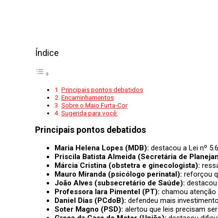
Índice
Principais pontos debatidos
Encaminhamentos
Sobre o Maio Furta-Cor
Sugerida para você:
Principais pontos debatidos
Maria Helena Lopes (MDB):
destacou a Lei nº 5.6
Priscila Batista Almeida (Secretária de Planeja
Márcia Cristina (obstetra e ginecologista):
ressa
Mauro Miranda (psicólogo perinatal):
reforçou q
João Alves (subsecretário de Saúde):
destacou 
Professora Iara Pimentel (PT):
chamou atenção pa
Daniel Dias (PCdoB):
defendeu mais investimentos
Soter Magno (PSD):
alertou que leis precisam se
Graça da Casa do Motor (União):
destacou dificu