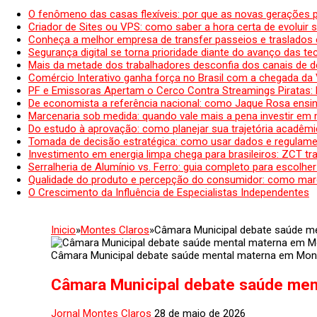
O fenômeno das casas flexíveis: por que as novas gerações 
Criador de Sites ou VPS: como saber a hora certa de evoluir su
Conheça a melhor empresa de transfer passeios e traslados 
Segurança digital se torna prioridade diante do avanço das t
Mais da metade dos trabalhadores desconfia dos canais de 
Comércio Interativo ganha força no Brasil com a chegada da
PF e Emissoras Apertam o Cerco Contra Streamings Piratas:
De economista a referência nacional: como Jaque Rosa ensina
Marcenaria sob medida: quando vale mais a pena investir em
Do estudo à aprovação: como planejar sua trajetória acadêmic
Tomada de decisão estratégica: como usar dados e regulame
Investimento em energia limpa chega para brasileiros: ZCT tr
Serralheria de Alumínio vs. Ferro: guia completo para escolher
Qualidade do produto e percepção do consumidor: como mar
O Crescimento da Influência de Especialistas Independentes
Inicio
»
Montes Claros
»
Câmara Municipal debate saúde m
Câmara Municipal debate saúde mental materna em Mon
Câmara Municipal debate saúde men
Jornal Montes Claros
28 de maio de 2026