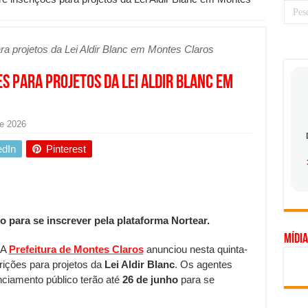
 prioridade diante do avanço das tecnologias conectadas
hadores desconfia dos canais de denúncia das empresas
ara projetos da Lei Aldir Blanc em Montes Claros
a força no Brasil com a chegada da VIVAMOMENTO ao polo empresarial
s para projetos da Lei Aldir Blanc em
Cerco Contra Streamings Piratas: Entenda o Bloqueio e o Que Muda
 nacional: como Jaque Rosa ensina tarólogas a faturarem mais de R$ 10
e 2026
ando vale mais a pena investir em móveis personalizados?
edIn
Pinterest
o planejar sua trajetória acadêmica e profissional
gica: como usar dados e regulamentações a seu favor
mpa chega para brasileiros: ZCT traz oportunidades de lucro seguro com
o para se inscrever pela plataforma Nortear.
. Ferro: guia completo para escolher o portão ideal para seu imóvel
Mídia
ercepção do consumidor: como marcas evitam ruídos no mercado
 A
Prefeitura de Montes Claros
anunciou nesta quinta-
crições para projetos da
Lei Aldir Blanc
. Os agentes
ia de Especialistas Independentes
nciamento público terão até
26 de junho
para se