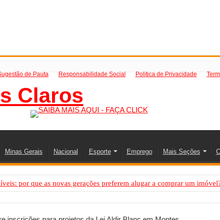
Sugestão de Pauta
Responsabilidade Social
Politica de Privacidade
Term
Minas Gerais
Nacional
Esporte
Emprego
Mais Seções
C
íveis: por que as novas gerações preferem alugar a comprar um imóvel
mo saber a hora certa de evoluir sua infraestrutura digital
de transfer passeios e traslados em Porto Seguro, Bahia
re inscrições para projetos da Lei Aldir Blanc em Montes