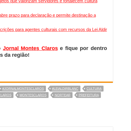
tos que valorizam servidores e fortalecem cultura
bre prazo para declaração e permite destinação a
crições para agentes culturais com recursos da Lei Aldir
o
Jornal Montes Claros
e fique por dentro
s da região!
#JORNALMONTESCLAROS
#LEIALDIRBLANC
CULTURA
CLAROS
MONTESCLAROS
NORTEAR
PREFEITURA