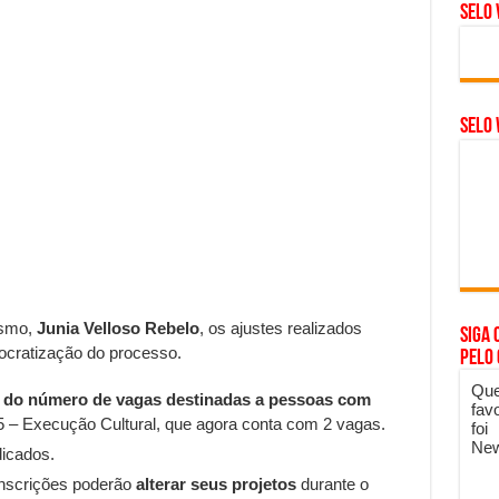
Selo 
SELO 
ismo,
Junia Velloso Rebelo
, os ajustes realizados
Siga 
ocratização do processo.
pelo
Que
 do número de vagas destinadas a pessoas com
fav
5 – Execução Cultural, que agora conta com 2 vagas.
foi
New
dicados.
 inscrições poderão
alterar seus projetos
durante o