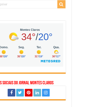
 da Vila Olímpia, em São Paulo
 mil no digital
 solar, eólica e hidrogênio verde
s Sociais do Jornal Montes Claros