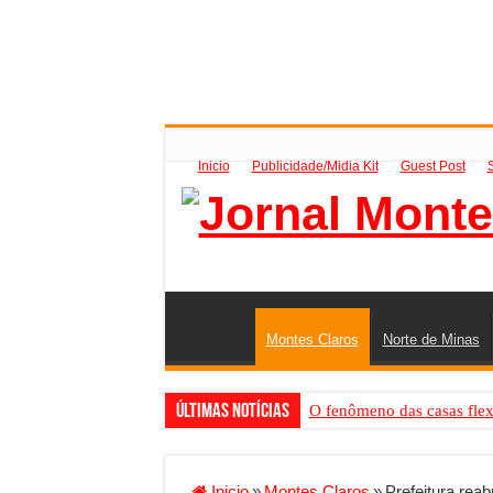
Inicio
Publicidade/Midia Kit
Guest Post
Montes Claros
Norte de Minas
Últimas Notícias
O fenômeno das casas flex
Criador de Sites ou VPS: co
Conheça a melhor empresa 
Inicio
»
Montes Claros
»
Prefeitura reab