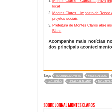
Montes Claros – Câmara aprova proje
local
Montes Claros – Imposto de Renda a
projetos sociais
Prefeitura de Montes Claros abre ins
Blanc
Acompanhe mais notícias n
dos principais acontecimento
Tags
@JORNALMONTES
#JORNALMOC
INCLUSÃO
LEI ALDIR BLANC
MONTES 
Sobre Jornal Montes Claros