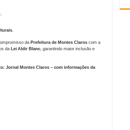
r
.
turais
.
o compromisso da
Prefeitura de Montes Claros
com a
sos da
Lei Aldir Blanc
, garantindo maior inclusão e
to: Jornal Montes Claros – com informações da