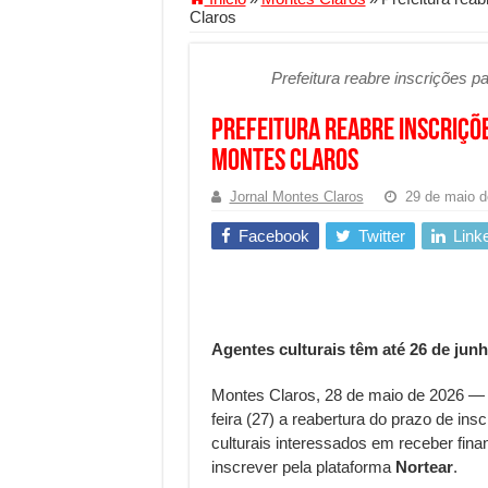
Claros
Segurança digital se torna
Mais da metade dos trabal
Prefeitura reabre inscrições p
Comércio Interativo ganh
Prefeitura reabre inscriçõe
PF e Emissoras Apertam o 
Montes Claros
De economista a referência
Jornal Montes Claros
29 de maio d
Marcenaria sob medida: qu
Facebook
Twitter
Link
Do estudo à aprovação: com
Tomada de decisão estraté
Investimento em energia li
Agentes culturais têm até 26 de junh
Serralheria de Alumínio vs
Qualidade do produto e p
Montes Claros, 28 de maio de 2026 —
feira (27) a reabertura do prazo de ins
O Crescimento da Influênc
culturais interessados em receber fina
inscrever pela plataforma
Nortear
.