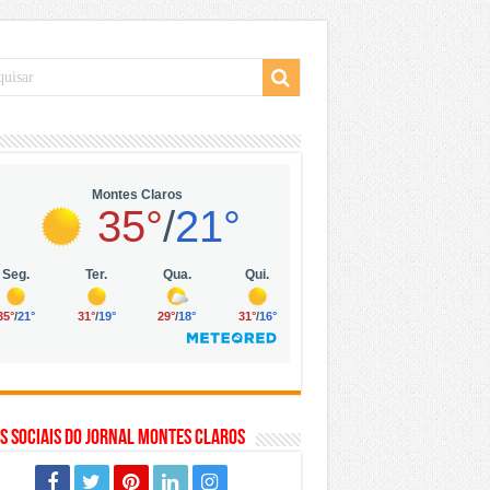
 da Vila Olímpia, em São Paulo
 mil no digital
 solar, eólica e hidrogênio verde
s Sociais do Jornal Montes Claros