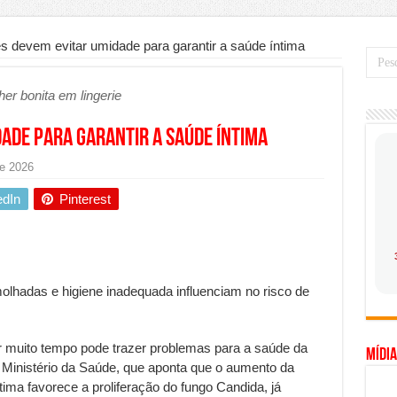
mo saber a hora certa de evoluir sua infraestrutura digital
de transfer passeios e traslados em Porto Seguro, Bahia
s devem evitar umidade para garantir a saúde íntima
 prioridade diante do avanço das tecnologias conectadas
her bonita em lingerie
hadores desconfia dos canais de denúncia das empresas
a força no Brasil com a chegada da VIVAMOMENTO ao polo empresarial
ade para garantir a saúde íntima
Cerco Contra Streamings Piratas: Entenda o Bloqueio e o Que Muda
e 2026
 nacional: como Jaque Rosa ensina tarólogas a faturarem mais de R$ 10
edIn
Pinterest
ando vale mais a pena investir em móveis personalizados?
o planejar sua trajetória acadêmica e profissional
gica: como usar dados e regulamentações a seu favor
lhadas e higiene inadequada influenciam no risco de
mpa chega para brasileiros: ZCT traz oportunidades de lucro seguro com
. Ferro: guia completo para escolher o portão ideal para seu imóvel
muito tempo pode trazer problemas para a saúde da
Mídia
ercepção do consumidor: como marcas evitam ruídos no mercado
 Ministério da Saúde, que aponta que o aumento da
tima favorece a proliferação do fungo Candida, já
ia de Especialistas Independentes