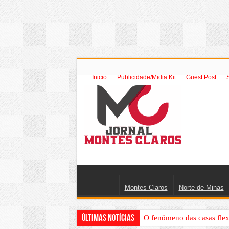
Inicio
Publicidade/Midia Kit
Guest Post
Montes Claros
Norte de Minas
Últimas Notícias
O fenômeno das casas flex