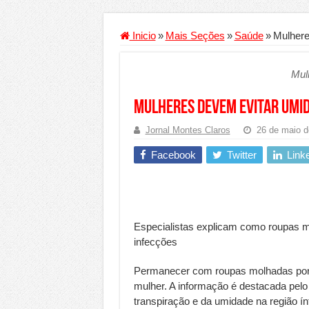
Criador de Sites ou VPS: co
Conheça a melhor empresa 
Inicio
»
Mais Seções
»
Saúde
»
Mulhere
Segurança digital se torna
Mul
Mais da metade dos trabal
Comércio Interativo ganh
Mulheres devem evitar umid
PF e Emissoras Apertam o 
Jornal Montes Claros
26 de maio d
De economista a referência
Facebook
Twitter
Link
Marcenaria sob medida: qu
Do estudo à aprovação: com
Tomada de decisão estraté
Especialistas explicam como roupas mo
Investimento em energia li
infecções
Serralheria de Alumínio vs
Permanecer com roupas molhadas por 
Qualidade do produto e p
mulher. A informação é destacada pelo
transpiração e da umidade na região ín
O Crescimento da Influênc