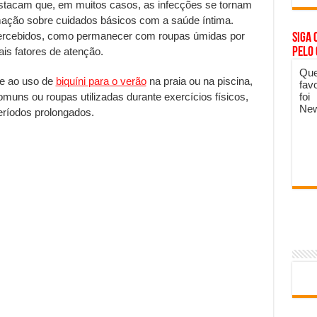
stacam que, em muitos casos, as infecções se tornam
ormação sobre cuidados básicos com a saúde íntima.
percebidos, como permanecer com roupas úmidas por
Siga 
pelo
ais fatores de atenção.
Que
ge ao uso de
biquíni para o verão
na praia ou na piscina,
fav
foi
uns ou roupas utilizadas durante exercícios físicos,
New
eríodos prolongados.