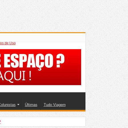
os de Uso
olunistas
Últimas
Tudo Viagem
?