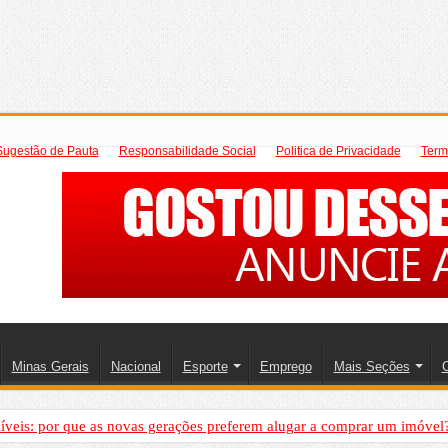
Sugestão de Pauta
Responsabilidade Social
Politica de Privacidade
Term
Minas Gerais
Nacional
Esporte
Emprego
Mais Seções
C
íveis: por que as novas gerações preferem alugar a comprar um imóvel