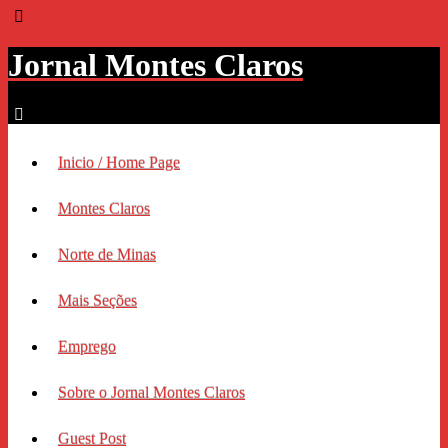
Jornal Montes Claros
Inicio / Home Page
Montes Claros
Norte de Minas
Mais Seções
Emprego
Sobre o Jornal Montes Claros
Guest Post