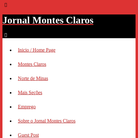
Jornal Montes Claros
Inicio / Home Page
Montes Claros
Norte de Minas
Mais Seções
Emprego
Sobre o Jornal Montes Claros
Guest Post