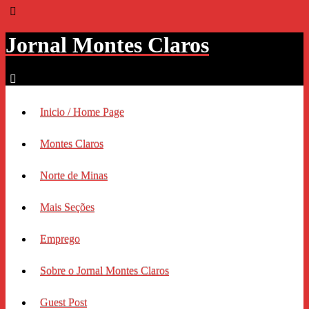
Jornal Montes Claros
Inicio / Home Page
Montes Claros
Norte de Minas
Mais Seções
Emprego
Sobre o Jornal Montes Claros
Guest Post