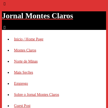
Jornal Montes Claros
Inicio / Home Page
Montes Claros
Norte de Minas
Mais Seções
Emprego
Sobre o Jornal Montes Claros
Guest Post